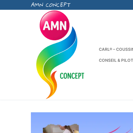
AMN CONCEPT
Aller
au
contenu
CARL® – COUSSI
CONSEIL & PILO