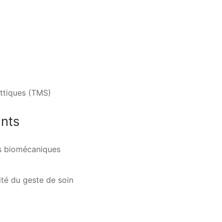
ttiques (TMS)
ants
es biomécaniques
ité du geste de soin