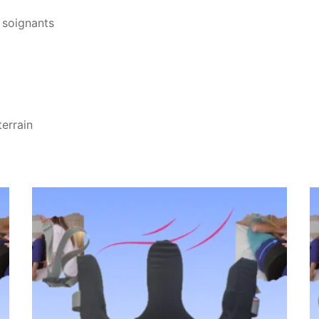
 soignants
terrain