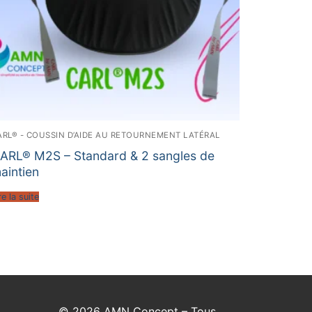
ARL® - COUSSIN D’AIDE AU RETOURNEMENT LATÉRAL
ARL® M2S – Standard & 2 sangles de
aintien
re la suite
© 2026 AMN Concept – Tous