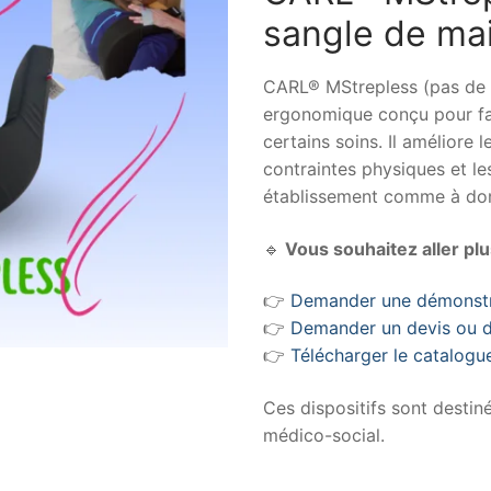
sangle de mai
🔍
CARL® MStrepless (pas de s
ergonomique conçu pour fac
certains soins. Il améliore 
contraintes physiques et le
établissement comme à dom
🔹
Vous souhaitez aller plus
👉
Demander une démonstra
👉
Demander un devis ou d
👉
Télécharger le catalog
Ces dispositifs sont destin
médico-social.